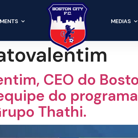
MENTS
MEDIAS
atovalentim
entim, CEO do Bosto
equipe do program
Grupo Thathi.