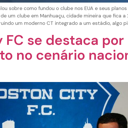
alou sobre como fundou o clube nos EUA e seus planos 
e um clube em Manhuaçu, cidade mineira que fica a 
truindo um moderno CT integrado a um estádio, algo pi
y FC se destaca por
to no cenário nacio