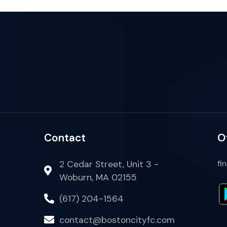
Contact
O
fi
2 Cedar Street, Unit 3 -
Woburn, MA 02155
(617) 204-1564
contact@bostoncityfc.com