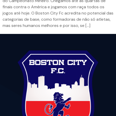
do Campeonato Mineiro. Chegamos até as quartas de
finais contra o América e jogamos com raça todos os
jogos até hoje. O Boston City Fc acredita no potencial das
categorias de base, como formadoras de não só atletas,
mas seres humanos melhores e por isso, se […]